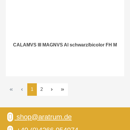
CALAMVS III MAGNVS Al schwarz/bicolor FH M
Seite
Seite
1
2
shop@aratrum.de