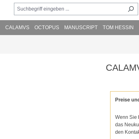
M
CALAMVS
OCTOPUS
MANUSCRIPT
TOM HESSIN
CALAMVS 
Preise un
Wenn Sie b
das Neukun
den Konta