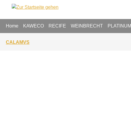
springen
Zur Hauptnavigation springen
Home
KAWECO
RECIFE
WEINBRECHT
PLATINU
CALAMVS
Bildergalerie überspringen