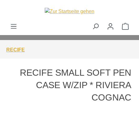
alt springen
Ware
RECIFE
RECIFE SMALL SOFT PEN
CASE W/ZIP * RIVIERA
COGNAC
Bildergalerie überspringen