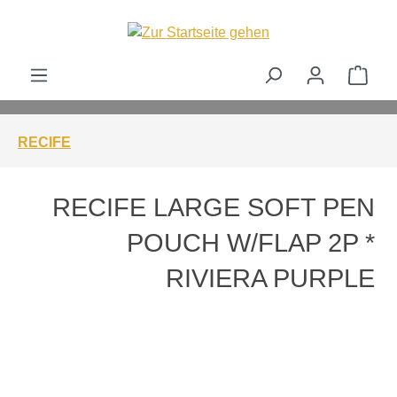
alt springen
Ware
RECIFE
RECIFE LARGE SOFT PEN
POUCH W/FLAP 2P *
RIVIERA PURPLE
Bildergalerie überspringen