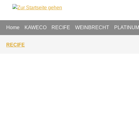
springen
Zur Hauptnavigation springen
Home
KAWECO
RECIFE
WEINBRECHT
PLATINU
RECIFE
Bildergalerie überspringen