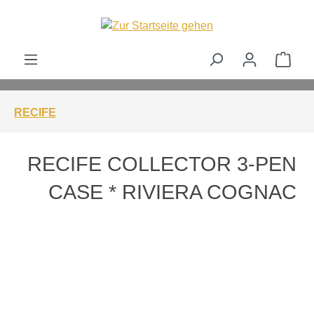
alt springen
Ware
RECIFE
RECIFE COLLECTOR 3-PEN
CASE * RIVIERA COGNAC
Bildergalerie überspringen