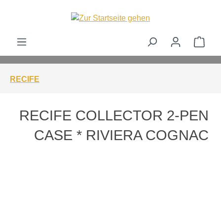
alt springen
Ware
RECIFE
RECIFE COLLECTOR 2-PEN
CASE * RIVIERA COGNAC
Bildergalerie überspringen