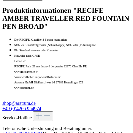
Produktinformationen "RECIFE
AMBER TRAVELLER RED FOUNTAIN
PEN BROAD"
Der RECIFE Klassiker 8 Farben marmoriert
Stabiles Kunststoffgehäuse ,Schraubkappe, Stahlfeder ,Iridiumspitze
Für Standardpatronen oder Konverter
Hinweise nach GPSR
Hersteller:
RECIFE Paris 26 rue du pavé des gardes 92370 Chaville FR
www.info@recife.fr
Verantwortlicher Importeur/Distributor:
Aratrum GmbH Diekbuschweg 16 27386 Hemslingen DE
www.aratrum.de
shop@aratrum.de
+49 (0)4266 954974
Service-Hotline
Telefonische Unterstützung und Beratung unter: