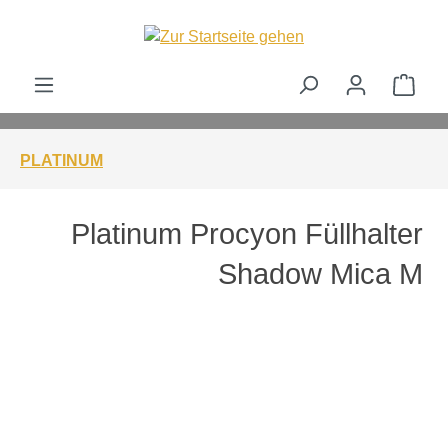
alt springen
Ware
PLATINUM
Platinum Procyon Füllhalter
Shadow Mica M
Bildergalerie überspringen