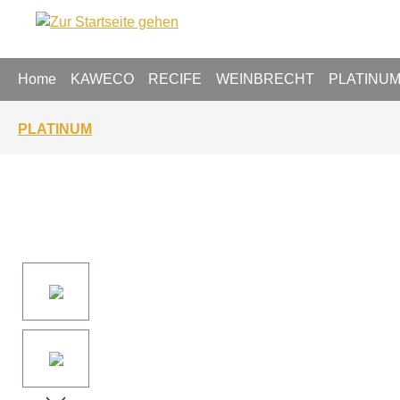
springen
Zur Hauptnavigation springen
Home
KAWECO
RECIFE
WEINBRECHT
PLATINU
PLATINUM
Bildergalerie überspringen