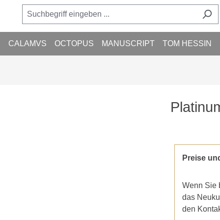
M
CALAMVS
OCTOPUS
MANUSCRIPT
TOM HESSIN
Platinu
Preise un
Wenn Sie b
das Neukun
den Konta