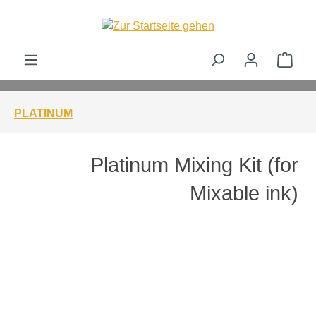
alt springen
Ware
PLATINUM
Platinum Mixing Kit (for
Mixable ink)
Bildergalerie überspringen