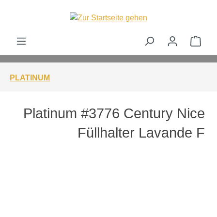
alt springen
Ware
PLATINUM
Platinum #3776 Century Nice
Füllhalter Lavande F
Bildergalerie überspringen