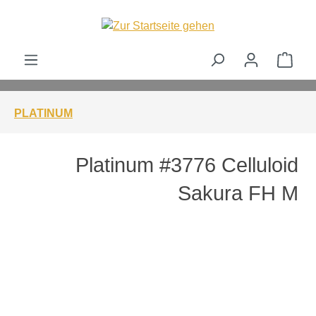
alt springen
Ware
PLATINUM
Platinum #3776 Celluloid
Sakura FH M
Bildergalerie überspringen