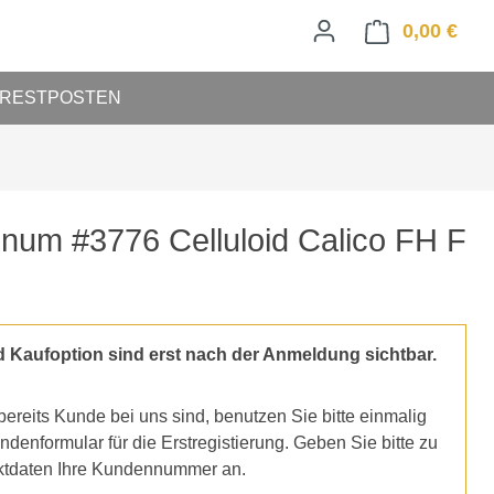
0,00 €
Ware
RESTPOSTEN
inum #3776 Celluloid Calico FH F
d Kaufoption sind erst nach der Anmeldung sichtbar.
ereits Kunde bei uns sind, benutzen Sie bitte einmalig
denformular für die Erstregistierung. Geben Sie bitte zu
ktdaten Ihre Kundennummer an.