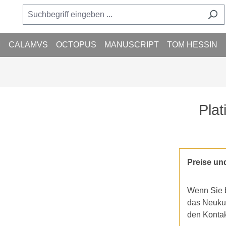
M
CALAMVS
OCTOPUS
MANUSCRIPT
TOM HESSIN
Plat
Preise un
Wenn Sie b
das Neukun
den Konta