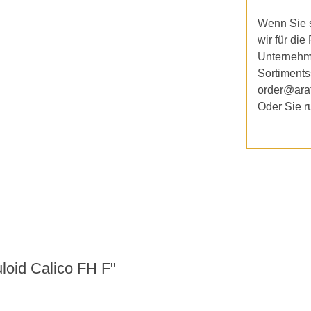
Wenn Sie s
wir für die
Unternehm
Sortiments
order@ara
Oder Sie r
loid Calico FH F"