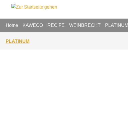
springen
Zur Hauptnavigation springen
Home
KAWECO
RECIFE
WEINBRECHT
PLATINU
PLATINUM
Bildergalerie überspringen