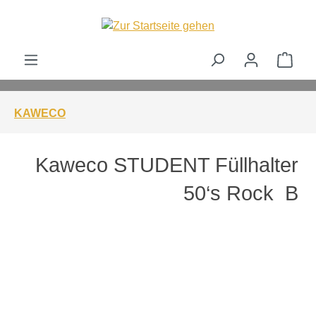
alt springen
Ware
KAWECO
Kaweco STUDENT Füllhalter
50‘s Rock B
Bildergalerie überspringen