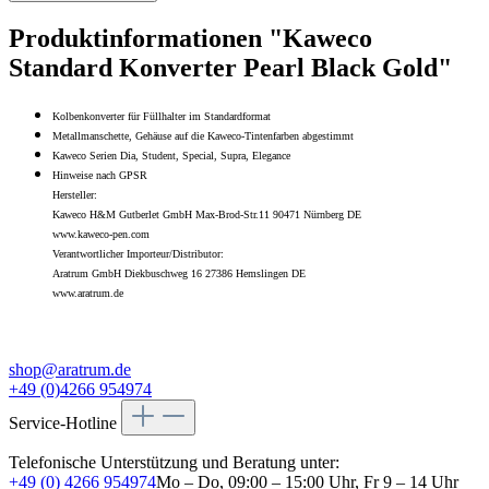
Produktinformationen "Kaweco
Standard Konverter Pearl Black Gold"
Kolbenkonverter für Füllhalter im Standardformat
Metallmanschette, Gehäuse auf die Kaweco-Tintenfarben abgestimmt
Kaweco Serien Dia, Student, Special, Supra, Elegance
Hinweise nach GPSR
Hersteller:
Kaweco H&M Gutberlet GmbH Max-Brod-Str.11 90471 Nürnberg DE
www.kaweco-pen.com
Verantwortlicher Importeur/Distributor:
Aratrum GmbH Diekbuschweg 16 27386 Hemslingen DE
www.aratrum.de
shop@aratrum.de
+49 (0)4266 954974
Service-Hotline
Telefonische Unterstützung und Beratung unter:
+49 (0) 4266 954974
Mo – Do, 09:00 – 15:00 Uhr, Fr 9 – 14 Uhr