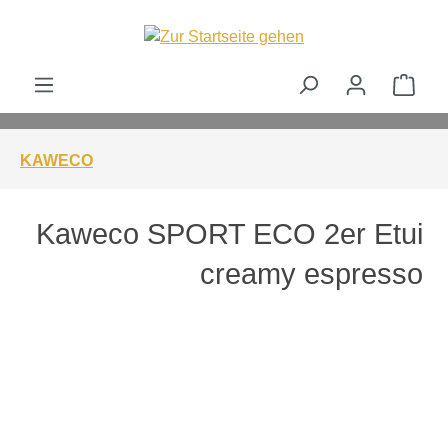
alt springen
Ware
KAWECO
Kaweco SPORT ECO 2er Etui
creamy espresso
Bildergalerie überspringen