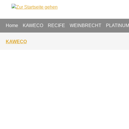
springen
Zur Hauptnavigation springen
Home
KAWECO
RECIFE
WEINBRECHT
PLATINU
KAWECO
Bildergalerie überspringen