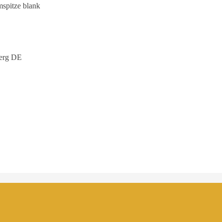
mspitze blank
erg DE