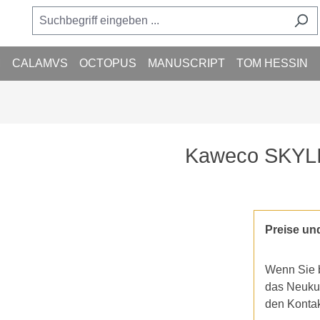
M
CALAMVS
OCTOPUS
MANUSCRIPT
TOM HESSIN
Kaweco SKYLI
Preise un
Wenn Sie b
das Neukun
den Konta