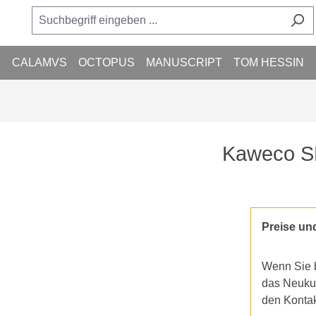
M
CALAMVS
OCTOPUS
MANUSCRIPT
TOM HESSIN
Kaweco SK
Preise un
Wenn Sie b
das Neukun
den Konta