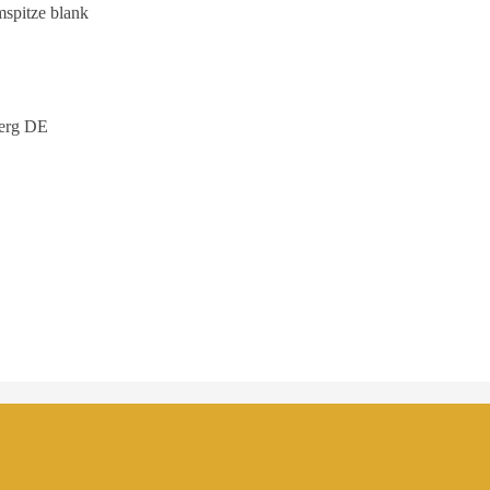
mspitze blank
erg DE