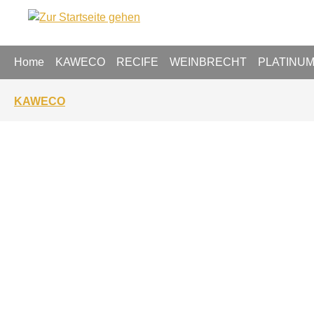
springen
Zur Hauptnavigation springen
Home
KAWECO
RECIFE
WEINBRECHT
PLATINU
KAWECO
Bildergalerie überspringen