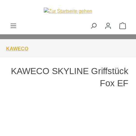
alt springen
Ware
KAWECO
KAWECO SKYLINE Griffstück
Fox EF
Bildergalerie überspringen