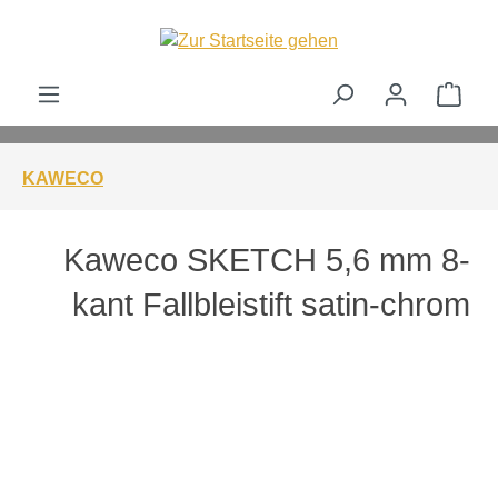
alt springen
Ware
KAWECO
Kaweco SKETCH 5,6 mm 8-
kant Fallbleistift satin-chrom
Bildergalerie überspringen