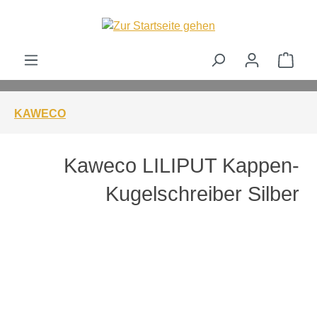
alt springen
Ware
KAWECO
Kaweco LILIPUT Kappen-
Kugelschreiber Silber
Bildergalerie überspringen