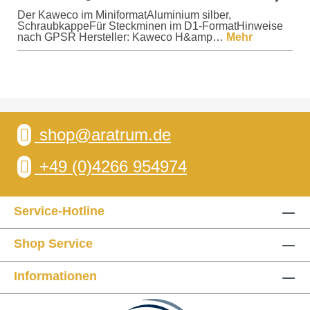
Der Kaweco im MiniformatAluminium silber,
SchraubkappeFür Steckminen im D1-FormatHinweise
nach GPSR Hersteller: Kaweco H&amp…
Mehr
shop@aratrum.de
+49 (0)4266 954974
Service-Hotline
Shop Service
Informationen