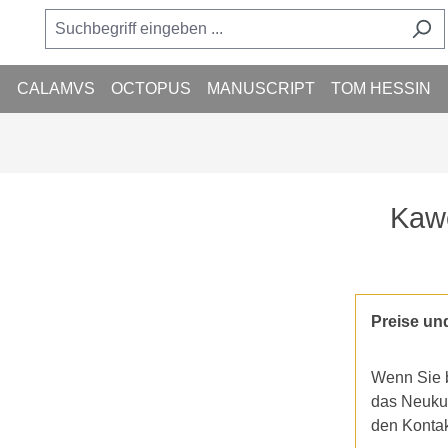
M
CALAMVS
OCTOPUS
MANUSCRIPT
TOM HESSIN
Kawe
Preise un
Wenn Sie b
das Neukun
den Konta