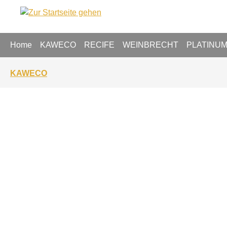
springen
Zur Hauptnavigation springen
Home
KAWECO
RECIFE
WEINBRECHT
PLATINU
KAWECO
Bildergalerie überspringen