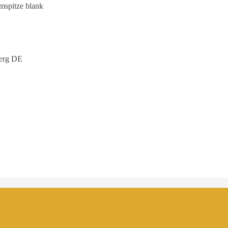
umspitze blank
erg DE