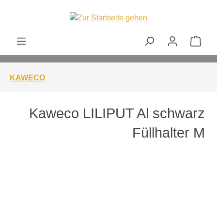
alt springen
Ware
KAWECO
Kaweco LILIPUT Al schwarz
Füllhalter M
Bildergalerie überspringen