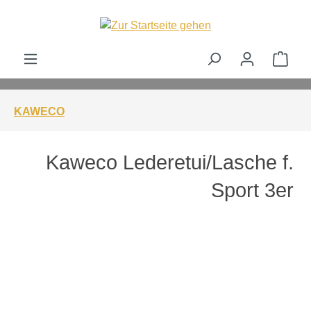
alt springen
Ware
KAWECO
Kaweco Lederetui/Lasche f.
Sport 3er
Bildergalerie überspringen