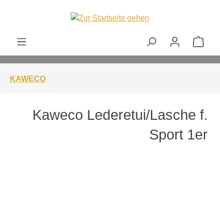
alt springen
Ware
KAWECO
Kaweco Lederetui/Lasche f.
Sport 1er
Bildergalerie überspringen