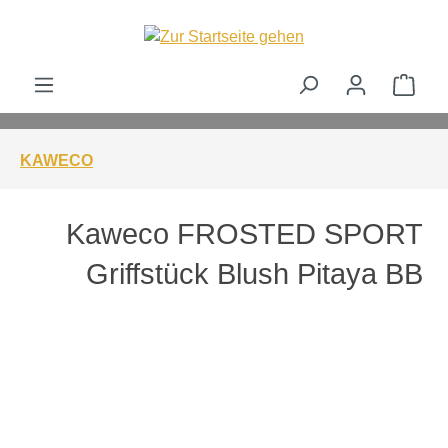
alt springen
Ware
KAWECO
Kaweco FROSTED SPORT
Griffstück Blush Pitaya BB
Bildergalerie überspringen