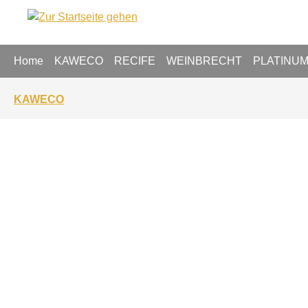
springen
Zur Hauptnavigation springen
Home
KAWECO
RECIFE
WEINBRECHT
PLATINU
KAWECO
Bildergalerie überspringen