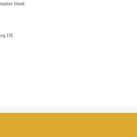
mspitze blank
erg DE