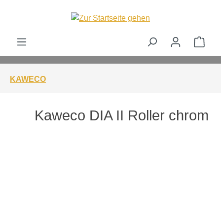
alt springen
Ware
KAWECO
Kaweco DIA II Roller chrom
Bildergalerie überspringen