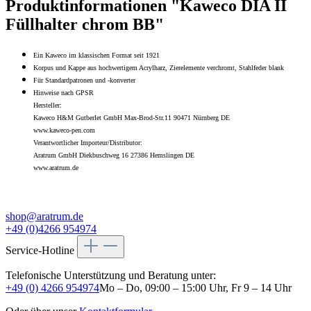
Produktinformationen "Kaweco DIA II
Füllhalter chrom BB"
Ein Kaweco im klassischen Format seit 1921
Korpus und Kappe aus hochwertigem Acrylharz, Zierelemente verchromt, Stahlfeder blank
Für Standardpatronen und -konverter
Hinweise nach GPSR
Hersteller:
Kaweco H&M Gutberlet GmbH Max-Brod-Str.11 90471 Nürnberg DE
www.kaweco-pen.com
Verantwortlicher Importeur/Distributor:
Aratrum GmbH Diekbuschweg 16 27386 Hemslingen DE
www.aratrum.de
shop@aratrum.de
+49 (0)4266 954974
Service-Hotline
Telefonische Unterstützung und Beratung unter:
+49 (0) 4266 954974
Mo – Do, 09:00 – 15:00 Uhr, Fr 9 – 14 Uhr