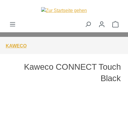
alt springen
Ware
KAWECO
Kaweco CONNECT Touch
Black
Bildergalerie überspringen