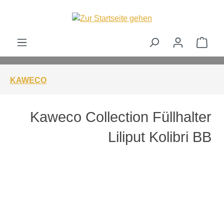
alt springen
Ware
KAWECO
Kaweco Collection Füllhalter
Liliput Kolibri BB
Bildergalerie überspringen