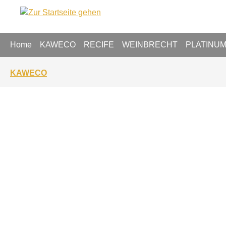
springen
Zur Hauptnavigation springen
Home
KAWECO
RECIFE
WEINBRECHT
PLATINU
KAWECO
Bildergalerie überspringen