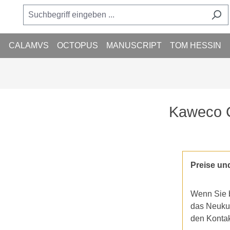
M
CALAMVS
OCTOPUS
MANUSCRIPT
TOM HESSIN
Kaweco C
Preise un
Wenn Sie b
das Neukun
den Konta