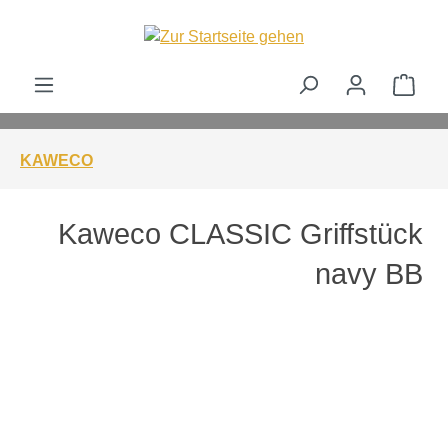
alt springen
Ware
KAWECO
Kaweco CLASSIC Griffstück
navy BB
Bildergalerie überspringen