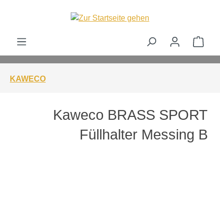
alt springen
Ware
KAWECO
Kaweco BRASS SPORT
Füllhalter Messing B
Bildergalerie überspringen