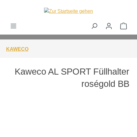
alt springen
Ware
KAWECO
Kaweco AL SPORT Füllhalter
roségold BB
Bildergalerie überspringen