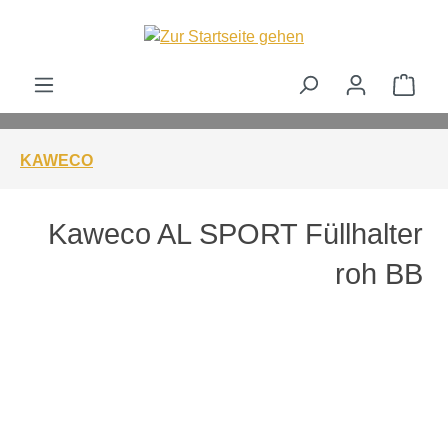
alt springen
Ware
KAWECO
Kaweco AL SPORT Füllhalter
roh BB
Bildergalerie überspringen