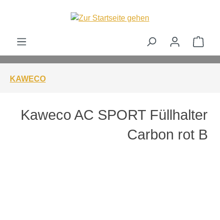
alt springen
Ware
KAWECO
Kaweco AC SPORT Füllhalter
Carbon rot B
Bildergalerie überspringen