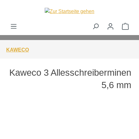
alt springen
Ware
KAWECO
Kaweco 3 Allesschreiberminen
5,6 mm
Bildergalerie überspringen