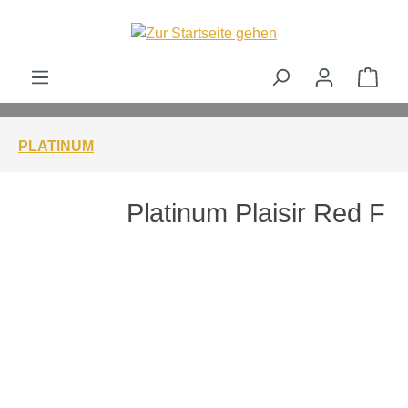
alt springen
Ware
PLATINUM
Platinum Plaisir Red F
Bildergalerie überspringen