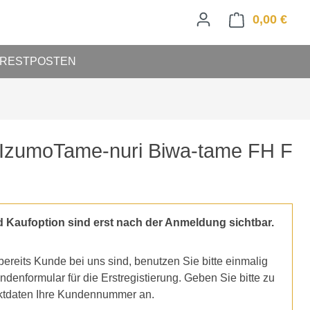
0,00 €
Ware
RESTPOSTEN
 IzumoTame-nuri Biwa-tame FH F
d Kaufoption sind erst nach der Anmeldung sichtbar.
ereits Kunde bei uns sind, benutzen Sie bitte einmalig
denformular für die Erstregistierung. Geben Sie bitte zu
ktdaten Ihre Kundennummer an.