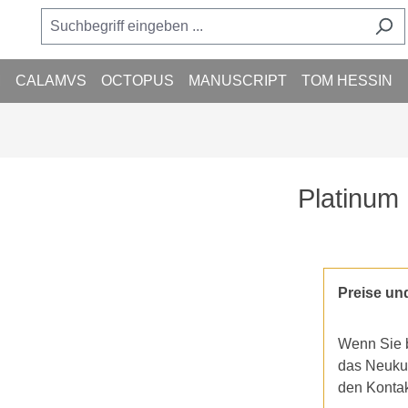
M
CALAMVS
OCTOPUS
MANUSCRIPT
TOM HESSIN
Platinum
Preise un
Wenn Sie b
das Neukun
den Konta