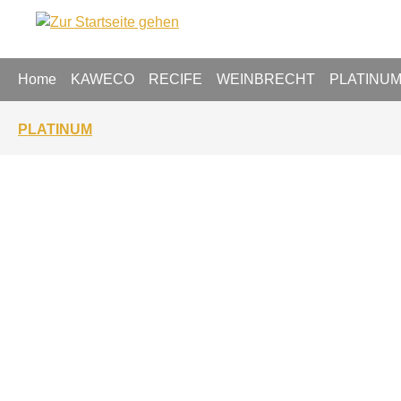
springen
Zur Hauptnavigation springen
Home
KAWECO
RECIFE
WEINBRECHT
PLATINU
PLATINUM
Bildergalerie überspringen